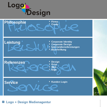
Philosophie
Firma
Credo
Leistung
Corporate Identity
Corporate Design
Internetdienstleistungen
Beschriftung
Referenzen
Design
Print
Web
Sign
Service
Kunden Login
Logo + Design Medienagentur